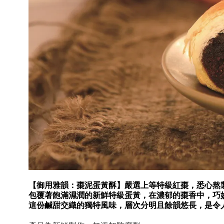
【御用雅韻：棗泥蛋黃酥】嚴選上等特級紅棗，
悉心熬
包覆著飽滿濕潤的新鮮特級蛋黃，在濃郁的棗香中，巧
這份鹹甜交織的獨特風味，層次分明且餘韻悠長，是令