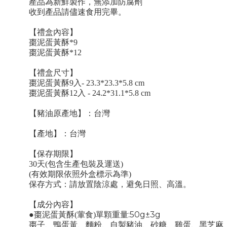
產品為新鮮製作，無添加防腐劑
收到產品請儘速食用完畢。
【禮盒內容】
棗泥蛋黃酥*9
棗泥蛋黃酥*12
【禮盒尺寸】
棗泥蛋黃酥9入- 23.3*23.3*5.8 cm
棗泥蛋黃酥12入 - 24.2*31.1*5.8 cm
【豬油原產地】：台灣
【產地】：台灣
【保存期限】
30天(包含生產包裝及運送)
(有效期限依照外盒標示為準)
保存方式：請放置陰涼處，避免日照、高溫。
【成分內容】
:50g±3g
●
棗泥蛋黃酥
(葷食)
單顆重量
棗子、鴨蛋黃、麵粉、自製豬油、砂糖、雞蛋、黑芝麻