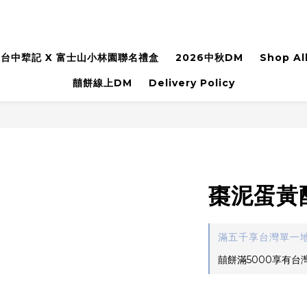
台中犂記 X 富士山小林園聯名禮盒
2026中秋DM
Shop Al
囍餅線上DM
Delivery Policy
棗泥蛋黃
滿五千享台灣單一地址免運
囍餅滿5000享有台灣單