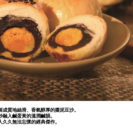
製成質地絲滑、香氣醇厚的棗泥豆沙。
妙融入鹹蛋黃的溫潤鹹韻。
人久久無法忘懷的經典傑作。