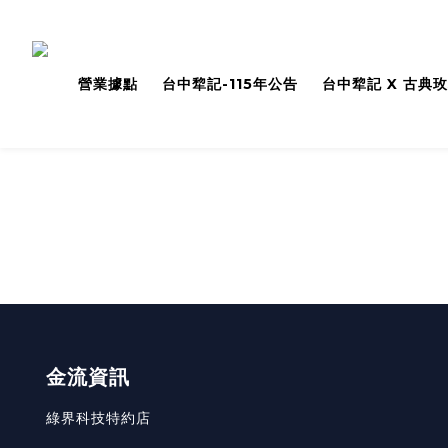
營業據點
台中犂記-115年公告
台中犂記 X 古典
金流資訊
綠界科技特約店