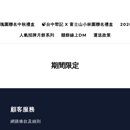
玫瑰園聯名中秋禮盒
🍃台中犂記 X 富士山小林園聯名禮盒
20
人氣招牌月餅系列
囍餅線上DM
運送政策
期間限定
顧客服務
網購條款及細則