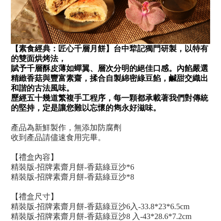
【素食經典：匠心千層月餅】台中犂記獨門研製，以特有
的雙面烘烤法，
賦予千層酥皮薄如蟬翼、層次分明的絕佳口感。內餡嚴選
精緻香菇與豐富素齋，揉合自製綿密綠豆餡，鹹甜交織出
和諧的古法風味。
歷經五十幾道繁複手工程序，每一顆都承載著我們對傳統
的堅持，定是讓您難以忘懷的雋永好滋味。
產品為新鮮製作，無添加防腐劑
收到產品請儘速食用完畢。
【禮盒內容】
精裝版-招牌素齋月餅-香菇綠豆沙*6
精裝版-招牌素齋月餅-香菇綠豆沙*8
【禮盒尺寸】
精裝版-招牌素齋月餅-香菇綠豆沙6入-33.8*23*6.5cm
精裝版-招牌素齋月餅-香菇綠豆沙8 入-43*28.6*7.2cm