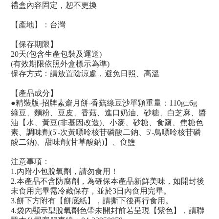
禮盒內容固定，恕不更換
【產地】：台灣
【保存期限】
20天(包含生產包裝及運送)
(有效期限依照外盒標示為準)
保存方式：請放置陰涼處，避免日照、高溫
【產品成分】
●
精裝版-招牌素齋月餅
-香菇綠豆沙單顆重量：110g±6g
綠豆、麵粉、豆皮、香菇、進口奶油、砂糖、白芝麻、醬
油【水、黃豆(非基因改造)、小麥、砂糖、食鹽、焦糖色
素、調味劑(5'-次黃嘌呤核苷磷酸二鈉、5'-鳥嘌呤核苷磷
酸二鈉)、甜味劑(甘草酸鈉)】、食鹽
注意事項：
1.內附小包脫氧劑，請勿食用！
2.本產品不含防腐劑，為確保本產品新鮮美味，如開封後
未食用完畢需冷藏保存，並於3日內食用完畢。
3.餅下方附有【餅底紙】，請撕下後再行食用。
4.袋內顯示型脫氧劑色帶未開封前若呈現【紫色】，請聯