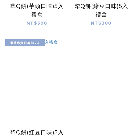
犂Q餅(芋頭口味)5入
犂Q餅(綠豆口味)5入
禮盒
禮盒
NT$300
NT$300
最後出貨日為8/24
犂Q餅(紅豆口味)5入