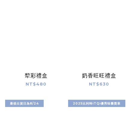
犂彩禮盒
奶香旺旺禮盒
NT$480
NT$630
最後出貨日為8/24
2025比利時iTQi優秀味覺獎章