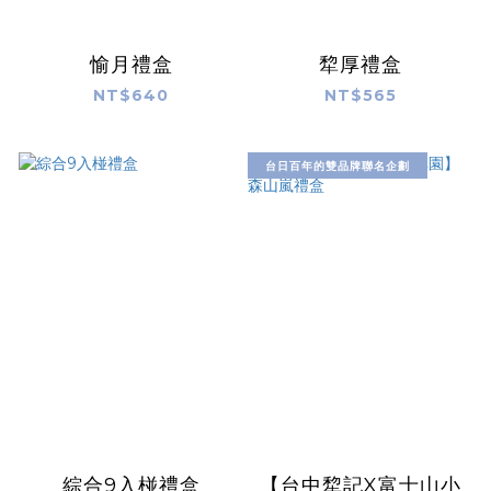
愉月禮盒
犂厚禮盒
NT$640
NT$565
台日百年的雙品牌聯名企劃
綜合9入椪禮盒
【台中犂記X富士山小