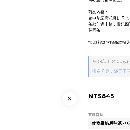
商品內容：
台中犂記廣式月餅 3 入
茶款任選 1 款：貴妃
莊園茶
*此款禮盒附贈新款提袋
至
08/09 04:00
截
指定分類，滿五千
NT$845
茶罐口味