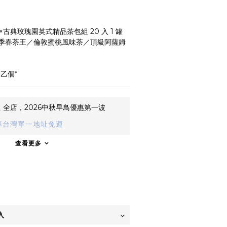
×古典玫瑰園英式精品茶包組 20 入 1 罐
四季春茶王／倫敦蜜桃風味茶／頂級阿薩姆
乙個*
止
全店，2026中秋早鳥優惠第一波
享台灣單一地址免運
查看更多