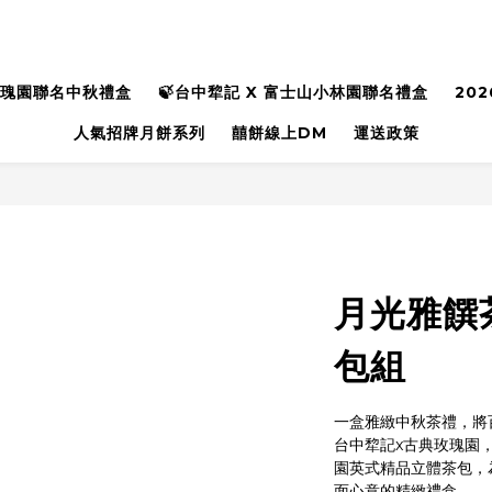
玫瑰園聯名中秋禮盒
🍃台中犂記 X 富士山小林園聯名禮盒
20
人氣招牌月餅系列
囍餅線上DM
運送政策
月光雅饌
包組
一盒雅緻中秋茶禮，將
台中犂記x古典玫瑰園
園英式精品立體茶包，
面心意的精緻禮盒。