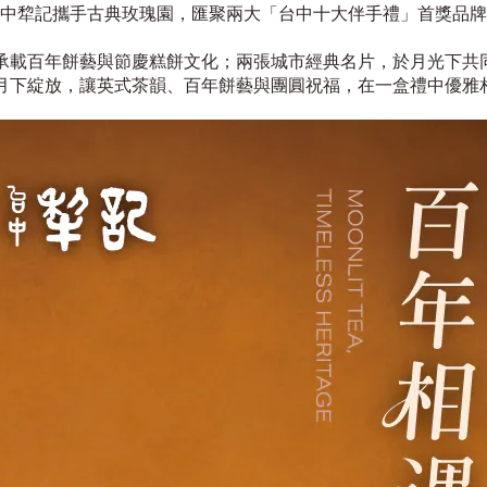
中犂記攜手古典玫瑰園，匯聚兩大「台中十大伴手禮」首獎品牌
承載百年餅藝與節慶糕餅文化；兩張城市經典名片，於月光下共
月下綻放，讓英式茶韻、百年餅藝與團圓祝福，在一盒禮中優雅