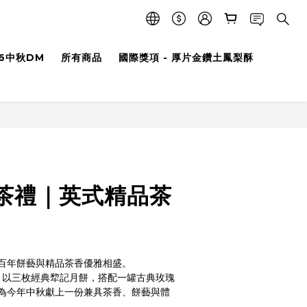
26中秋DM
所有商品
國際獎項 - 厚片金鑽土鳳梨酥
茶禮｜英式精品茶
百年餅藝與精品茶香優雅相盛。
，以三枚經典犂記月餅，搭配一罐古典玫瑰
為今年中秋獻上一份兼具茶香、餅藝與體