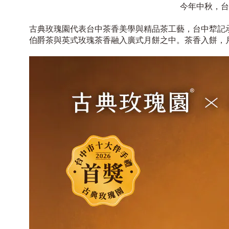
今年中秋，台
古典玫瑰園代表台中茶香美學與精品茶工藝，台中犂記
伯爵茶與英式玫瑰茶香融入廣式月餅之中。茶香入餅，