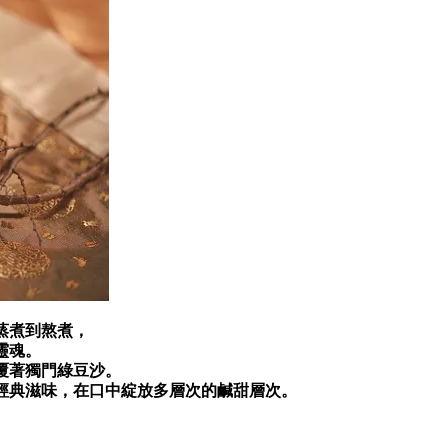
蒸煮到熬煮，
靈魂。
覆著獨門綠豆沙。
經典滋味，在口中綻放多層次的鹹甜層次。