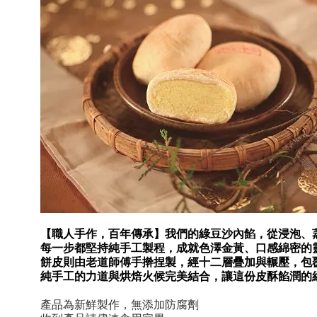
【職人手作，百年傳承】我們的綠豆沙內餡，從浸泡、
每一步都堅持純手工製程，成就色澤金黃、口感綿密的
餅皮則由老道師傅手擀捏製，經十二層疊加與輾壓，包
純手工的力道與烘焙火候完美結合，讓這份皮酥餡潤的
產品為新鮮製作，無添加防腐劑