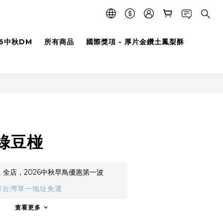
26中秋DM
所有商品
國際獎項 - 厚片金鑽土鳳梨酥
綠豆椪
止
全店，2026中秋早鳥優惠第一波
享台灣單一地址免運
查看更多