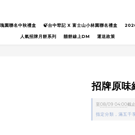
玫瑰園聯名中秋禮盒
🍃台中犂記 X 富士山小林園聯名禮盒
20
人氣招牌月餅系列
囍餅線上DM
運送政策
招牌原味
至
08/09 04:00
截
指定分類，滿五千