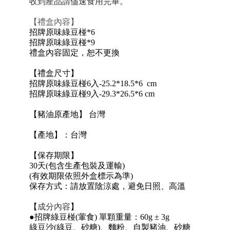
收到產品請儘速食用完畢。
【禮盒內容】
招牌原味綠豆椪*6
招牌原味綠豆椪*9
禮盒內容固定，恕不更換
【禮盒尺寸】
招牌原味綠豆椪6入-25.2*18.5*6 cm
招牌原味綠豆椪9入-
29.3*26.5*6
cm
【豬油原產地】 台灣
【產地】：台灣
【保存期限】
30天(包含生產包裝及運輸)
(有效期限依照外盒標示為準)
保存方式：請放置陰涼處，避免日照、高溫
【
成分內容
】
●招牌綠豆椪(葷食) 單顆重量：60g ± 3g
綠豆沙(綠豆、砂糖)、麵粉、自製豬油、砂糖